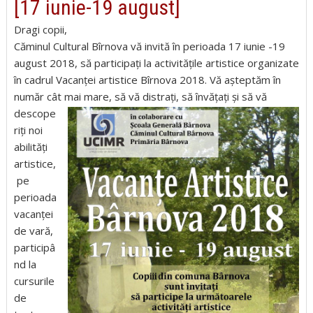
[17 iunie-19 august]
Dragi copii,
Căminul Cultural Bîrnova vă invită în perioada 17 iunie -19
august 2018, să participați la activitățile artistice organizate
în cadrul Vacanței artistice Bîrnova 2018. Vă așteptăm în
număr cât mai mare, să vă distrați, să învățați și să vă
descope
riți noi
abilități
artistice,
pe
perioada
vacanței
de vară,
participâ
nd la
cursurile
de