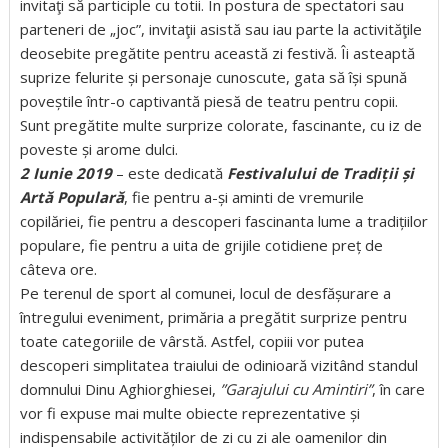
invitaţi să participle cu totii. În postura de spectatori sau
parteneri de „joc”, invitaţii asistă sau iau parte la activităţile
deosebite pregătite pentru această zi festivă. Îi asteaptă
suprize felurite și personaje cunoscute, gata să își spună
poveștile într-o captivantă piesă de teatru pentru copii.
Sunt pregătite multe surprize colorate, fascinante, cu iz de
poveste și arome dulci.
2 Iunie 2019
– este dedicată
Festivalului de Tradiții și
Artă Populară
, fie pentru a-și aminti de vremurile
copilăriei, fie pentru a descoperi fascinanta lume a tradițiilor
populare, fie pentru a uita de grijile cotidiene preț de
câteva ore.
Pe terenul de sport al comunei, locul de desfășurare a
întregului eveniment, primăria a pregătit surprize pentru
toate categoriile de vârstă. Astfel, copiii vor putea
descoperi simplitatea traiului de odinioară vizitând standul
domnului Dinu Aghiorghiesei,
”Garajului cu Amintiri”
, în care
vor fi expuse mai multe obiecte reprezentative și
indispensabile activităților de zi cu zi ale oamenilor din