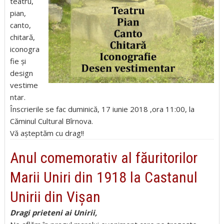
teatru,
pian,
canto,
chitară,
iconogra
fie și
design
vestime
ntar.
Înscrierile se fac duminică, 17 iunie 2018 ,ora 11:00, la
Căminul Cultural Bîrnova.
Vă așteptăm cu drag!!
Anul comemorativ al făuritorilor
Marii Uniri din 1918 la Castanul
Unirii din Vișan
Dragi prieteni ai Unirii,