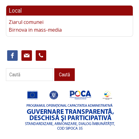
Local
Ziarul comunei
Birnova in mass-media
facebook
mail
phone
Caută
Caută