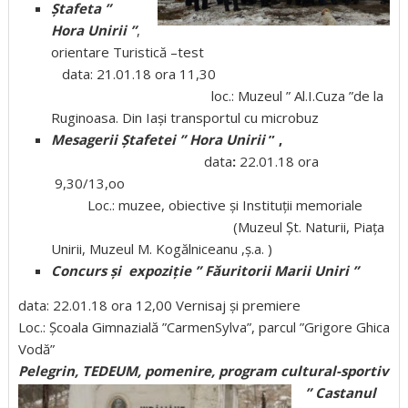
Ștafeta ”
Hora Unirii ”
,
orientare Turistică –test
data: 21.01.18 ora 11,30
loc.: Muzeul ” Al.I.Cuza ”de la
Ruginoasa. Din Iași transportul cu microbuz
Mesagerii Ștafetei ” Hora Unirii
” ,
data
:
22.01.18 ora
9,30/13,oo
Loc.: muzee, obiective și Instituții memoriale
(Muzeul Șt. Naturii, Piața
Unirii, Muzeul M. Kogălniceanu ,ș.a. )
Concurs și expoziție ” Făuritorii Marii Uniri ”
data: 22.01.18 ora 12,00 Vernisaj și premiere
Loc.: Școala Gimnazială ”CarmenSylva”, parcul ”Grigore Ghica
Vodă”
Pelegrin, TEDEUM, pomenire, program cultural-sportiv
” Castanul