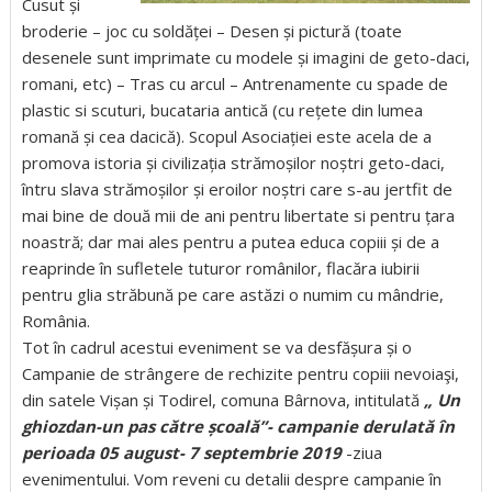
Cusut și
broderie – joc cu soldăței – De
sen și pictură (toate
desenele sunt imprimate cu modele și imagini de geto-daci,
romani, etc) – Tras cu arcul – Antrenamente cu spade de
plastic si scuturi, bucataria antică (cu rețete din lumea
romană și cea dacică). Scopul Asociației este acela de a
promova istoria și civilizația strămoșilor noștri geto-daci,
întru slava strămoșilor și eroilor noștri care s-au jertfit de
mai bine de două mii de ani pentru libertate si pentru țara
noastră; dar mai ales pentru a putea educa copiii și de a
reaprinde în sufletele tuturor românilor, flacăra iubirii
pentru glia străbună pe care astăzi o numim cu mândrie,
România.
Tot în cadrul acestui eveniment se va desfășura și o
Campanie de strângere de rechizite pentru copiii nevoiaşi,
din satele Vișan și Todirel, comuna Bârnova, intitulată
„ Un
ghiozdan-un pas către școală”- campanie derulată în
perioada 05 august- 7 septembrie 2019
-ziua
evenimentului. Vom reveni cu detalii despre campanie în