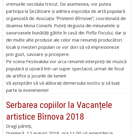
vremurile secolului trecut. De asemenea, vor putea
participa la Șezătoare și admira expoziția de artă populară
organizată de
Asociația ”Prietenii Bîrnovei”
, coordonată de
doamna Mona Conachi. Puteți degusta din minunatele și
savuroasele bunătăți gătite în casă din
Pofta Focului,
dar și
din multe alte produse ale celor mai renumiți producători
locali și meșteri populari ce vor dori să vă impresioneze
prin gust, savoare și pricepere.
Pe scena Festivalului vor urca renumiti interpreți de muzică
populară și ușoară într-un
super spectacol, urmat de focul
de artificii și jocurile de lumini!
Vă așteptăm să vă alăturați demersului nostru și să luați
parte la evenimente!
Serbarea copiilor la Vacanțele
artistice Bîrnova 2018
Dragi părinți,
Duminică, 12 august 2018, ora 11.00 vă așteptăm la