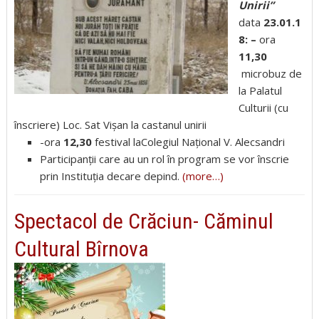
Unirii”
data
23.01.1
8: –
ora
11,30
microbuz de
la Palatul
Culturii (cu
înscriere) Loc. Sat Vișan la castanul unirii
-ora
12,30
festival laColegiul Național V. Alecsandri
Participanții care au un rol în program se vor înscrie
prin Instituția decare depind.
(more…)
Spectacol de Crăciun- Căminul
Cultural Bîrnova