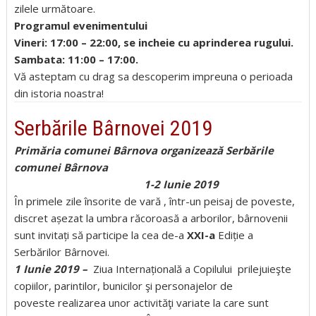
zilele următoare.
Programul evenimentului
Vineri: 17:00 – 22:00, se incheie cu aprinderea rugului.
Sambata: 11:00 – 17:00.
Vă asteptam cu drag sa descoperim impreuna o perioada
din istoria noastra!
Serbările Bârnovei 2019
Primăria comunei Bârnova organizează Serbările
comunei Bârnova
1-2 Iunie 2019
În primele zile însorite de vară , într-un peisaj de poveste,
discret așezat la umbra răcoroasă a arborilor, bârnovenii
sunt invitați să participe la cea de-a
XXI-a
Ediție a
Serbărilor Bârnovei.
1 Iunie 2019 –
Ziua Internațională a Copilului prilejuieşte
copiilor, parintilor, bunicilor şi personajelor de
poveste realizarea unor activităţi variate la care sunt