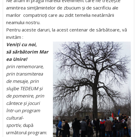
Ne aflăm în pragul marelui eveniment care ne trezește
amintirea simțămintelor de zbucium și de sacrificiu ale
marilor compatrioți care au zidit temelia neatârnării
neamului nostru.
Pentru aceste daruri, la acest centenar de sărbătoare, vă
invităm :
Veniți cu noi,
să sărbătorim Mar
ea Unire!
prin rememorare,
prin transmiterea
de mesaje, prin
slujbe TEDEUM și
de pomenire, prin
cântece și jocuri
într-un program
cultural-
sportiv,
după
următorul program: