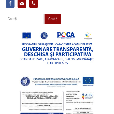
facebook
mail
phone
Caută
Caută