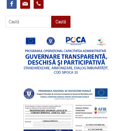
facebook
mail
phone
Caută
Caută