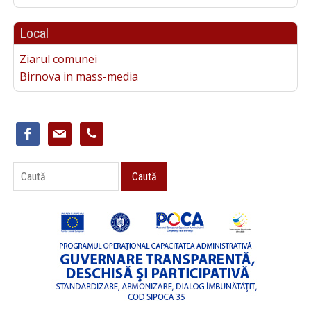
Local
Ziarul comunei
Birnova in mass-media
facebook
mail
phone
Caută
Caută