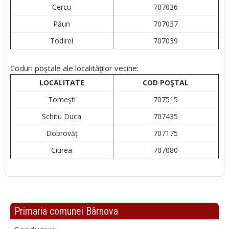
Cercu
707036
Păun
707037
Todirel
707039
Coduri poştale ale localităţilor vecine:
LOCALITATE
COD POŞTAL
Tomeşti
707515
Schitu Duca
707435
Dobrovăţ
707175
Ciurea
707080
Primaria comunei Bârnova