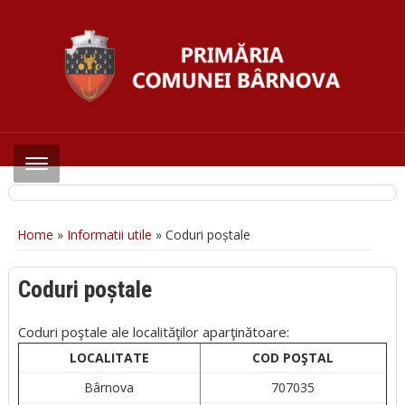
Home
»
Informatii utile
»
Coduri poștale
Coduri poștale
Coduri poştale ale localităţilor aparţinătoare:
LOCALITATE
COD POŞTAL
Bârnova
707035