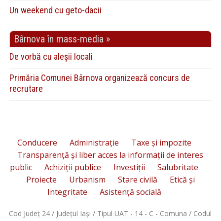
Un weekend cu geto-dacii
Bârnova în mass-media »
De vorbă cu aleșii locali
Primăria Comunei Bârnova organizează concurs de
recrutare
Conducere
Administrație
Taxe și impozite
Transparență și liber acces la informații de interes
public
Achiziții publice
Investiții
Salubritate
Proiecte
Urbanism
Stare civilă
Etică și
Integritate
Asistență socială
Cod Județ 24 / Județul Iași / Tipul UAT - 14 - C - Comuna / Codul