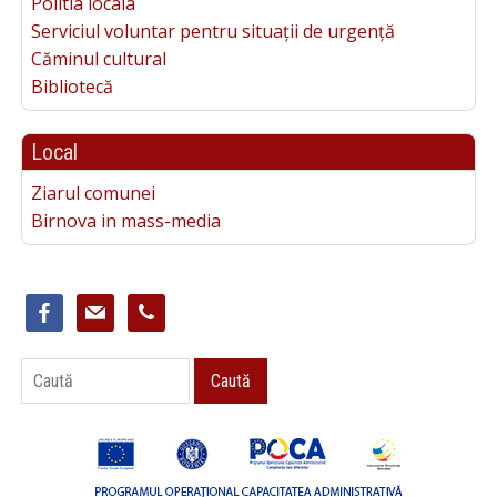
Politia locala
Serviciul voluntar pentru situații de urgență
Căminul cultural
Bibliotecă
Local
Ziarul comunei
Birnova in mass-media
facebook
mail
phone
Caută
Caută