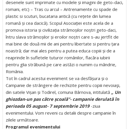
desenele sunt imprimate cu modele și imagini de geto-daci,
romani, etc) – Tras cu arcul – Antrenamente cu spade de
plastic si scuturi, bucataria antică (cu rețete din lumea
romană și cea dacică). Scopul Asociației este acela de a
promova istoria și civilizația strămoșilor noștri geto-daci,
întru slava strămoșilor și eroilor noștri care s-au jertfit de
mai bine de două mii de ani pentru libertate si pentru țara
noastră; dar mai ales pentru a putea educa copiii și de a
reaprinde în sufletele tuturor românilor, flacăra iubirii
pentru glia străbună pe care astăzi o numim cu mândrie,
România.
Tot în cadrul acestui eveniment se va desfășura și o
Campanie de strângere de rechizite pentru copiii nevoiaşi,
din satele Vișan și Todirel, comuna Bârnova, intitulată
„ Un
ghiozdan-un pas către școală”- campanie derulată în
perioada 05 august- 7 septembrie 2019
-ziua
evenimentului. Vom reveni cu detalii despre campanie în
zilele următoare.
Programul evenimentului