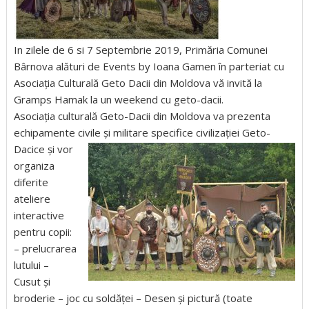
In zilele de 6 si 7 Septembrie 2019, Primăria Comunei
Bârnova alături de Events by Ioana Gamen în parteriat cu
Asociația Culturală Geto Dacii din Moldova vă invită la
Gramps Hamak la un weekend cu geto-dacii.
Asociația culturală Geto-Dacii din Moldova va prezenta
echipamente civile și militare specifice c
ivilizației Geto-
Dacice și vor
organiza
diferite
ateliere
interactive
pentru copii:
– prelucrarea
lutului –
Cusut și
broderie – joc cu soldăței – De
sen și pictură (toate