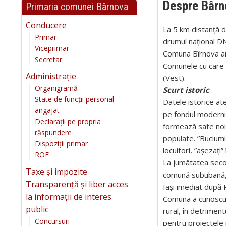
Despre Bârn
Primaria comunei Bârnova
Conducere
La 5 km distanță d
Primar
drumul național DN
Viceprimar
Comuna Bîrnova are
Secretar
Comunele cu care s
Administrație
(Vest).
Organigramă
Scurt istoric
State de funcții personal
Datele istorice at
angajat
pe fondul moderniză
Declarații pe propria
formează sate noi,
răspundere
populate. ”Buciumi
Dispoziții primar
locuitori, ”așezați
ROF
La jumătatea secolu
Taxe și impozite
comună sububană, r
Transparență și liber acces
Iași imediat după 
la informații de interes
Comuna a cunoscut 
public
rural, în detrimen
Concursuri
pentru proiectele i