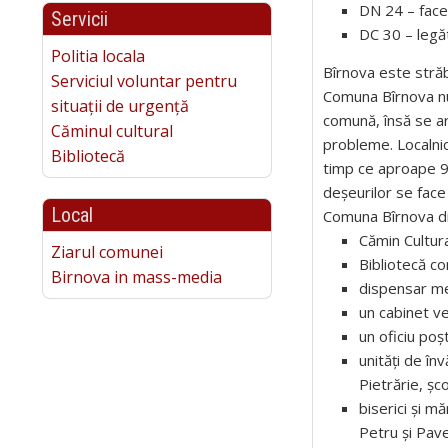
DN 24 – face 
Servicii
DC 30 – legătu
Politia locala
Bîrnova este străbă
Serviciul voluntar pentru
Comuna Bîrnova nu
situații de urgență
comună, însă se ar
Căminul cultural
probleme. Localnic
Bibliotecă
timp ce aproape 95
deșeurilor se face 
Local
Comuna Bîrnova d
Cămin Cultura
Ziarul comunei
Bibliotecă c
Birnova in mass-media
dispensar me
un cabinet ve
un oficiu poșt
unități de în
Pietrărie, șco
biserici și m
Petru și Pave