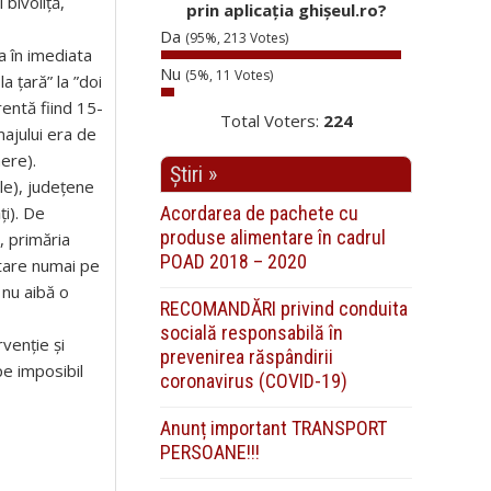
bivoliță,
prin aplicația ghișeul.ro?
Da
(95%, 213 Votes)
a în imediata
Nu
(5%, 11 Votes)
a țară” la ”doi
entă fiind 15-
Total Voters:
224
majului era de
ere).
Știri »
le), județene
Acordarea de pachete cu
ți). De
produse alimentare în cadrul
, primăria
POAD 2018 – 2020
ltare numai pe
 nu aibă o
RECOMANDĂRI privind conduita
socială responsabilă în
rvenție și
prevenirea răspândirii
pe imposibil
coronavirus (COVID-19)
Anunț important TRANSPORT
PERSOANE!!!