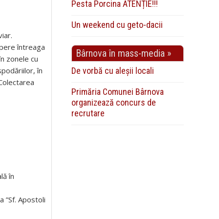
Pesta Porcina ATENȚIE!!!
Un weekend cu geto-dacii
iar.
opere întreaga
Bârnova în mass-media »
în zonele cu
De vorbă cu aleșii locali
podăriilor, în
 Colectarea
Primăria Comunei Bârnova
organizează concurs de
recrutare
lă în
a ”Sf. Apostoli