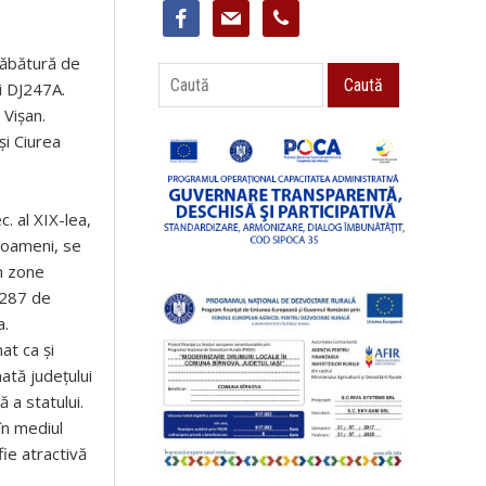
facebook
mail
phone
răbătură de
Caută
Caută
i DJ247A.
 Vișan.
și Ciurea
. al XIX-lea,
i oameni, se
în zone
2287 de
a.
at ca și
ată județului
 a statului.
în mediul
ie atractivă