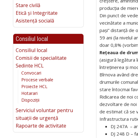
creștere, amintind
Stare civilă
producția de miere
Etică și Integritate
Din punct de ved
Asistență socială
vecinătate a munici
pași” distanță de 
59 ani (la nivelul 
Consiliul local
doar 0,8% (vorbim 
Consiliul local
Rețeaua de drum
Comisii de specialitate
(asigură legătura î
Sedinte HCL
întreținerea și mo
Convocari
Bîrnova având drep
Procese verbale
drumurile comunale
Proiecte HCL
stare întocmai fav
Hotarari
Ridicarea de noi co
Dispoziții
dezvoltare de noi 
Serviciul voluntar pentru
de estimat că se v
situații de urgență
Infrastructura rut
Rapoarte de activitate
DJ 247A – ar
DJ 248 D – fa