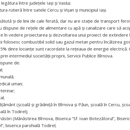
legătura între județele Iași și Vaslui;
ra rutieră între satele Cercu și Vișan și municipiul Iași.
tută și de linii de cale ferată, dar nu are stație de transport ferov
 dispune de rețele de alimentare cu apă și canalizare care să ac
e în vedere proiectarea și dezvoltarea unui proiect de extindere 
ii folosesc combustibil solid sau gazul metan pentru încălzirea gos
% dinre locuințe sunt racordate la rețeaua de energie electrică.
prin intermediul societății proprii, Servicii Publice Bîrnova.
ispune de:
l;
omunală;
dical uman;
terinar;
al;
vățământ (școală și grădiniță în Bîrnova și Păun, școală în Cercu, școa
ală în Todirel);
ănăstiri (Mănăstirea Bîrnova, Biserica ”Sf. Ioan Botezătorul”, Biseric
l”, biserica parohială Todirel;