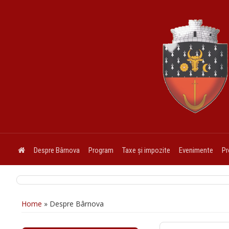
Despre Bârnova
Program
Taxe și impozite
Evenimente
Pr
Home
»
Despre Bârnova