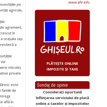
www.afir.info
nvestițiile pe
ități agricole,
țile
 de agrement,
crescut în
a orașului Iași
orestieră a
vitățile
 vie
PLĂTEȘTE ONLINE
ere viticole).
IMPOZITE ȘI TAXE
iative private
Sondaj de opinie
dăresc este
 familii de
Considerați oportună
ntregii
înființarea serviciului de plată
e află în
online a taxelor și impozitelor