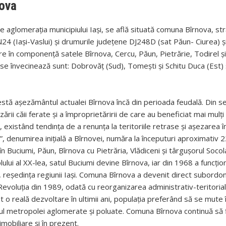
ova
e aglomerația municipiului Iași, se află situată comuna Bîrnova, st
24 (Iași-Vaslui) și drumurile județene DJ248D (sat Păun- Ciurea) ș
 în componență satele Bîrnova, Cercu, Păun, Pietrărie, Todirel și
e învecinează sunt: Dobrovăț (Sud), Tomești și Schitu Duca (Est) 
estă așezământul actualei Bîrnova încă din perioada feudală. Din sec
rii căii ferate și a împroprietăririi de care au beneficiat mai mulț
 existând tendința de a renunța la teritoriile retrase și așezarea 
”, denumirea inițială a Bîrnovei, număra la începuturi aproximativ 
” în Buciumi, Păun, Bîrnova cu Pietrăria, Vlădiceni și târgușorul Socol
lui al XX-lea, satul Buciumi devine Bîrnova, iar din 1968 a funcțion
eședința regiunii Iași. Comuna Bîrnova a devenit direct subordon
Revoluția din 1989, odată cu reorganizarea administrativ-teritorială
o reală dezvoltare în ultimii ani, populația preferând să se mute 
tul metropolei aglomerate și poluate. Comuna Bîrnova continuă să f
mobiliare și în prezent.