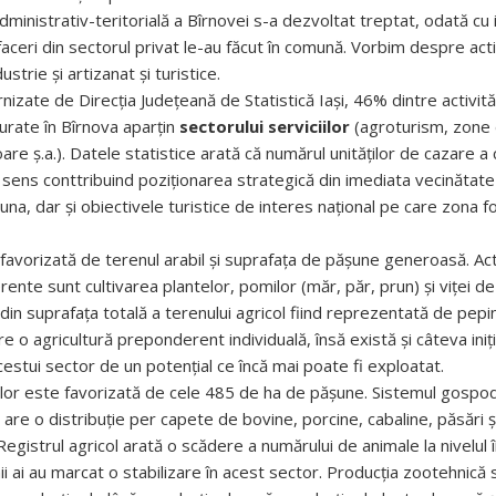
dministrativ-teritorială a Bîrnovei s-a dezvoltat treptat, odată cu i
aceri din sectorul privat le-au făcut în comună. Vorbim despre activ
strie și artizanat și turistice.
rnizate de Direcția Județeană de Statistică Iași, 46% dintre activită
rate în Bîrnova aparțin
sectorului serviciilor
(agroturism, zone
re ș.a.). Datele statistice arată că numărul unităților de cazare a 
st sens conttribuind poziționarea strategică din imediata vecinătate 
na, dar și obiectivele turistice de interes național pe care zona f
favorizată de terenul arabil și suprafața de pășune generoasă. Acti
ente sunt cultivarea plantelor, pomilor (măr, păr, prun) și viței de
in suprafața totală a terenului agricol fiind reprezentată de pepini
 o agricultură preponderent individuală, însă există și câteva iniț
estui sector de un potențial ce încă mai poate fi exploatat.
lor este favorizată de cele 485 de ha de pășune. Sistemul gospo
are o distribuție per capete de bovine, porcine, cabaline, păsări și
Registrul agricol arată o scădere a numărului de animale la nivelul î
i ai au marcat o stabilizare în acest sector. Producția zootehnică s