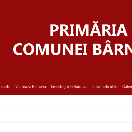
oiecte
Vizitează Bârnova
Investește în Bârnova
Informatii utile
Galer