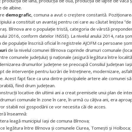
: producția de lână, producția de ouă, producția de lapte de vacă și 
 de albine.
ere
demografic
, comuna a avut o creștere constantă. Poziționare
piului a constituit un avantaj pentru cei care au căutat liniștea ”de l
oraș. Bîrnova are o populație tristă, categoria de vârstă preponder
anului 2016, conform datelor INSSE). La nivelul anului 2014, rata șo
de populație înscrisă oficial în registrele AJOFM ca persoane șom
uri
de la nivelul comunei Bîrnova cuprinde drumuri comunale (loca
ntre comunele județului) și naționale (asigură legătura între localită
dernizarea drumurilor județene se preocupă Consiliul Județean Iași
t de intervenție pentru lucrări de întreținere, modernizare, asfa
. Acest fapt face ca una dintre principalele artere ale comunei să
orabilă, fiind drum județean.
nstrucții locative din ultimii ani a creat premisele unui plan de inte
drumuri comunale în zone în care, în urmă cu câțiva ani, era aproa
or stabili noi gospodării ce vor necesita căi de acces.
ieră înseamnă:
tera leagă municipiul Iași de comuna Bîrnova;
ce legătura între Bîrnova și comunele Ciurea, Tomești și Holboca;