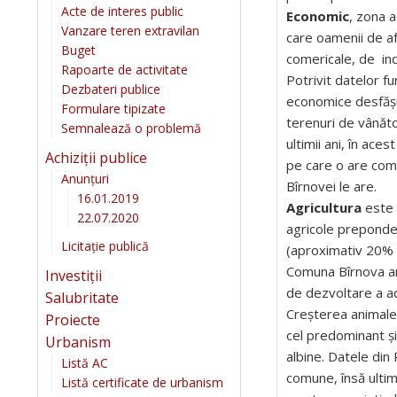
Acte de interes public
Economic
, zona a
Vanzare teren extravilan
care oamenii de af
Buget
comericale, de indu
Rapoarte de activitate
Potrivit datelor fu
Dezbateri publice
economice desfășu
Formulare tipizate
terenuri de vânătoa
Semnalează o problemă
ultimii ani, în ace
Achiziții publice
pe care o are comu
Anunțuri
Bîrnovei le are.
16.01.2019
Agricultura
este 
22.07.2020
agricole preponder
Licitație publică
(aproximativ 20% d
Comuna Bîrnova are
Investiții
de dezvoltare a ac
Salubritate
Creșterea animale
Proiecte
cel predominant și 
Urbanism
albine. Datele din 
Listă AC
comune, însă ultimi
Listă certificate de urbanism