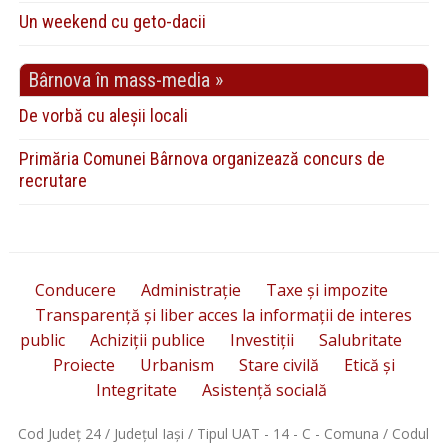
Un weekend cu geto-dacii
Bârnova în mass-media »
De vorbă cu aleșii locali
Primăria Comunei Bârnova organizează concurs de
recrutare
Conducere
Administrație
Taxe și impozite
Transparență și liber acces la informații de interes
public
Achiziții publice
Investiții
Salubritate
Proiecte
Urbanism
Stare civilă
Etică și
Integritate
Asistență socială
Cod Județ 24 / Județul Iași / Tipul UAT - 14 - C - Comuna / Codul