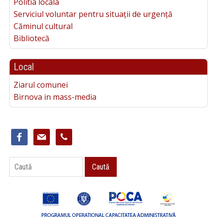
Politia locala
Serviciul voluntar pentru situații de urgență
Căminul cultural
Bibliotecă
Local
Ziarul comunei
Birnova in mass-media
facebook
mail
phone
Caută
Caută