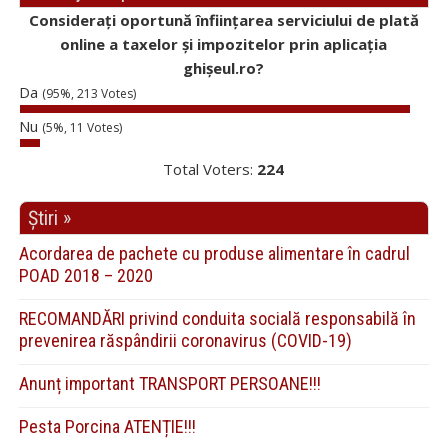
Considerați oportună înființarea serviciului de plată
online a taxelor și impozitelor prin aplicația
ghișeul.ro?
Da
(95%, 213 Votes)
Nu
(5%, 11 Votes)
Total Voters:
224
Știri »
Acordarea de pachete cu produse alimentare în cadrul
POAD 2018 – 2020
RECOMANDĂRI privind conduita socială responsabilă în
prevenirea răspândirii coronavirus (COVID-19)
Anunț important TRANSPORT PERSOANE!!!
Pesta Porcina ATENȚIE!!!